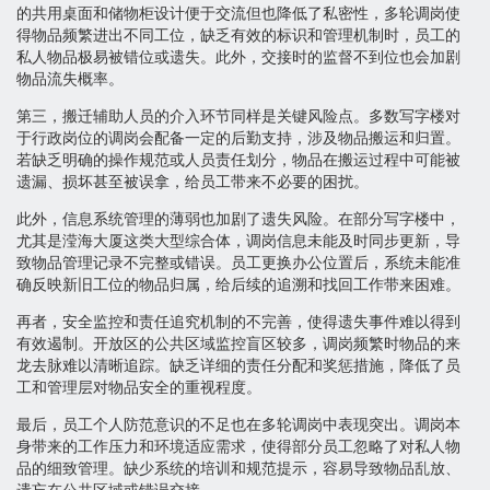
的共用桌面和储物柜设计便于交流但也降低了私密性，多轮调岗使
得物品频繁进出不同工位，缺乏有效的标识和管理机制时，员工的
私人物品极易被错位或遗失。此外，交接时的监督不到位也会加剧
物品流失概率。
第三，搬迁辅助人员的介入环节同样是关键风险点。多数写字楼对
于行政岗位的调岗会配备一定的后勤支持，涉及物品搬运和归置。
若缺乏明确的操作规范或人员责任划分，物品在搬运过程中可能被
遗漏、损坏甚至被误拿，给员工带来不必要的困扰。
此外，信息系统管理的薄弱也加剧了遗失风险。在部分写字楼中，
尤其是滢海大厦这类大型综合体，调岗信息未能及时同步更新，导
致物品管理记录不完整或错误。员工更换办公位置后，系统未能准
确反映新旧工位的物品归属，给后续的追溯和找回工作带来困难。
再者，安全监控和责任追究机制的不完善，使得遗失事件难以得到
有效遏制。开放区的公共区域监控盲区较多，调岗频繁时物品的来
龙去脉难以清晰追踪。缺乏详细的责任分配和奖惩措施，降低了员
工和管理层对物品安全的重视程度。
最后，员工个人防范意识的不足也在多轮调岗中表现突出。调岗本
身带来的工作压力和环境适应需求，使得部分员工忽略了对私人物
品的细致管理。缺少系统的培训和规范提示，容易导致物品乱放、
遗忘在公共区域或错误交接。