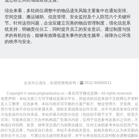
综合来看，多轮岗位调整中的物品遗失风险主要集中在通知安排、
空间交接、搬运辅助、信息管理、安全监控及个人防范六个关键环
节。针对这些问题，企业应建立完善的物品管理制度，强化信息系
统支持，明确责任分工，同时提升员工的安全意识。通过制度与技
术的有机结合，能够有效降低遗失事件的发生频率，保障办公环境
的秩序与安全。
企业办公选址，欢迎您致电咨询！
0532-66880011
Copyright © www.yinghaidasha.cn --青岛写字楼信息网-- All rights reserved.
免责声明：本站为第三方写字楼信息展示平台，所提供的信息来源于互联网公开资料
及人工整理，仅供参考。本站与相关写字楼的大厦产权方、物业管理方、开发商、运
营方等主体不存在任何隶属关系、授权关系或商业合作关系，亦不代表其发布任何官
方信息或作出任何承诺。本站所展示的部分信息（包括但不限于文字、图片、联系方
式等）可能来自第三方合作机构或广告展示内容，仅用于信息参考及展示之目的，不
构成任何招商、租赁、销售等交易行为或商业建议。任何主体因参考本站信息而产生
的行为及后果，均由其自行承担，本站不承担相关责任。如相关权利人认为本页面内
容存在不当之处，可通过合法途径联系处理，本平台将在核实后及时配合调整或删除