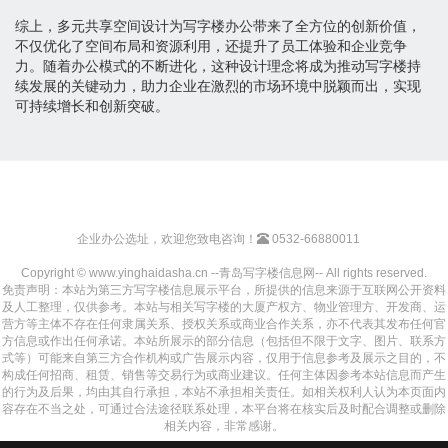
综上，多元共享空间设计为写字楼办公带来了全方位的创新价值，
不仅优化了空间布局和资源利用，还提升了员工体验和企业竞争
力。随着办公模式的不断进化，这种设计理念将成为推动写字楼持
续发展的关键动力，助力企业在激烈的市场环境中脱颖而出，实现
可持续增长和创新突破。
企业办公选址，欢迎您致电咨询！
0532-66880011
Copyright © www.yinghaidasha.cn --青岛写字楼信息网-- All rights reserved.
免责声明：本站为第三方写字楼信息展示平台，所提供的信息来源于互联网公开资料
及人工整理，仅供参考。本站与相关写字楼的大厦产权方、物业管理方、开发商、运
营方等主体不存在任何隶属关系、授权关系或商业合作关系，亦不代表其发布任何官
方信息或作出任何承诺。本站所展示的部分信息（包括但不限于文字、图片、联系方
式等）可能来自第三方合作机构或广告展示内容，仅用于信息参考及展示之目的，不
构成任何招商、租赁、销售等交易行为或商业建议。任何主体因参考本站信息而产生
的行为及后果，均由其自行承担，本站不承担相关责任。如相关权利人认为本页面内
容存在不当之处，可通过合法途径联系处理，本平台将在核实后及时配合调整或删除
相关内容，非常感谢。