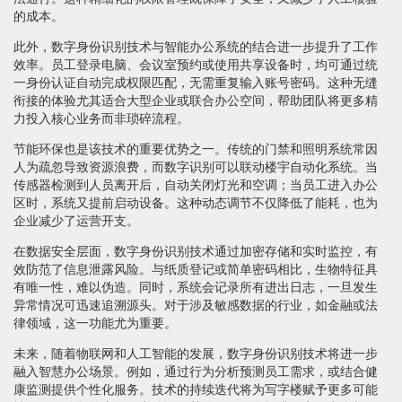
的成本。
此外，数字身份识别技术与智能办公系统的结合进一步提升了工作
效率。员工登录电脑、会议室预约或使用共享设备时，均可通过统
一身份认证自动完成权限匹配，无需重复输入账号密码。这种无缝
衔接的体验尤其适合大型企业或联合办公空间，帮助团队将更多精
力投入核心业务而非琐碎流程。
节能环保也是该技术的重要优势之一。传统的门禁和照明系统常因
人为疏忽导致资源浪费，而数字识别可以联动楼宇自动化系统。当
传感器检测到人员离开后，自动关闭灯光和空调；当员工进入办公
区时，系统又提前启动设备。这种动态调节不仅降低了能耗，也为
企业减少了运营开支。
在数据安全层面，数字身份识别技术通过加密存储和实时监控，有
效防范了信息泄露风险。与纸质登记或简单密码相比，生物特征具
有唯一性，难以伪造。同时，系统会记录所有进出日志，一旦发生
异常情况可迅速追溯源头。对于涉及敏感数据的行业，如金融或法
律领域，这一功能尤为重要。
未来，随着物联网和人工智能的发展，数字身份识别技术将进一步
融入智慧办公场景。例如，通过行为分析预测员工需求，或结合健
康监测提供个性化服务。技术的持续迭代将为写字楼赋予更多可能