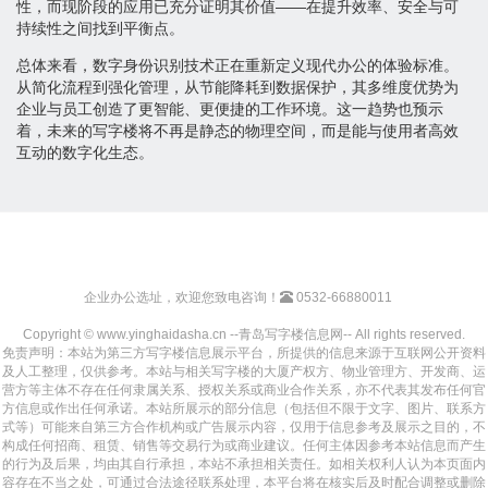
性，而现阶段的应用已充分证明其价值——在提升效率、安全与可
持续性之间找到平衡点。
总体来看，数字身份识别技术正在重新定义现代办公的体验标准。
从简化流程到强化管理，从节能降耗到数据保护，其多维度优势为
企业与员工创造了更智能、更便捷的工作环境。这一趋势也预示
着，未来的写字楼将不再是静态的物理空间，而是能与使用者高效
互动的数字化生态。
企业办公选址，欢迎您致电咨询！
0532-66880011
Copyright © www.yinghaidasha.cn --青岛写字楼信息网-- All rights reserved.
免责声明：本站为第三方写字楼信息展示平台，所提供的信息来源于互联网公开资料
及人工整理，仅供参考。本站与相关写字楼的大厦产权方、物业管理方、开发商、运
营方等主体不存在任何隶属关系、授权关系或商业合作关系，亦不代表其发布任何官
方信息或作出任何承诺。本站所展示的部分信息（包括但不限于文字、图片、联系方
式等）可能来自第三方合作机构或广告展示内容，仅用于信息参考及展示之目的，不
构成任何招商、租赁、销售等交易行为或商业建议。任何主体因参考本站信息而产生
的行为及后果，均由其自行承担，本站不承担相关责任。如相关权利人认为本页面内
容存在不当之处，可通过合法途径联系处理，本平台将在核实后及时配合调整或删除