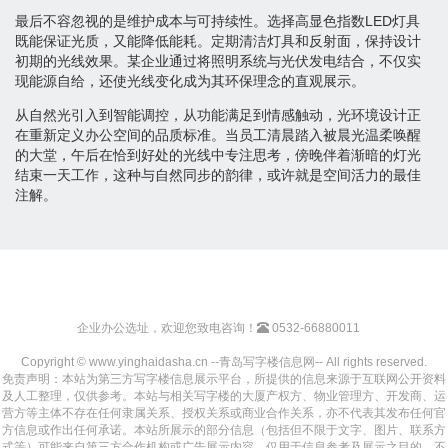
最后不容忽视的是维护成本与可持续性。选择高显色指数LED灯具
既能保证光质，又能降低能耗。定期清洁灯具和反射面，保持设计
初期的光线效果。某企业通过将照明系统与光伏发电结合，不仅实
现能源自给，还使光线变化成为其环保理念的直观展示。
从自然光引入到智能调控，从功能满足到情感触动，光环境设计正
在重新定义办公空间的品质标准。当员工清晨踏入被晨光温柔唤醒
的大堂，午后在恰到好处的光线中专注思考，傍晚伴着渐暗的灯光
结束一天工作，这种与自然同步的韵律，或许就是空间活力的最佳
注解。
企业办公选址，欢迎您致电咨询！
0532-66880011
Copyright © www.yinghaidasha.cn --青岛写字楼信息网-- All rights reserved.
免责声明：本站为第三方写字楼信息展示平台，所提供的信息来源于互联网公开资料
及人工整理，仅供参考。本站与相关写字楼的大厦产权方、物业管理方、开发商、运
营方等主体不存在任何隶属关系、授权关系或商业合作关系，亦不代表其发布任何官
方信息或作出任何承诺。本站所展示的部分信息（包括但不限于文字、图片、联系方
式等）可能来自第三方合作机构或广告展示内容，仅用于信息参考及展示之目的，不