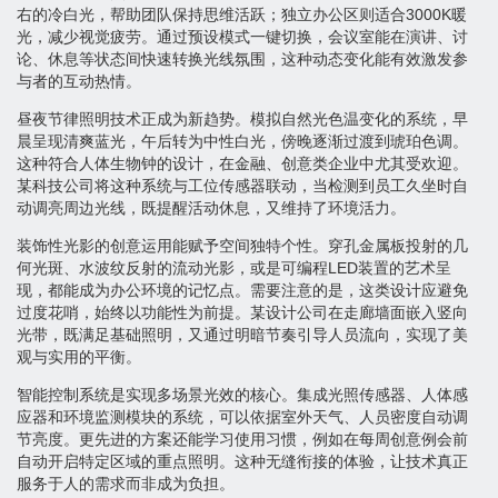
右的冷白光，帮助团队保持思维活跃；独立办公区则适合3000K暖
光，减少视觉疲劳。通过预设模式一键切换，会议室能在演讲、讨
论、休息等状态间快速转换光线氛围，这种动态变化能有效激发参
与者的互动热情。
昼夜节律照明技术正成为新趋势。模拟自然光色温变化的系统，早
晨呈现清爽蓝光，午后转为中性白光，傍晚逐渐过渡到琥珀色调。
这种符合人体生物钟的设计，在金融、创意类企业中尤其受欢迎。
某科技公司将这种系统与工位传感器联动，当检测到员工久坐时自
动调亮周边光线，既提醒活动休息，又维持了环境活力。
装饰性光影的创意运用能赋予空间独特个性。穿孔金属板投射的几
何光斑、水波纹反射的流动光影，或是可编程LED装置的艺术呈
现，都能成为办公环境的记忆点。需要注意的是，这类设计应避免
过度花哨，始终以功能性为前提。某设计公司在走廊墙面嵌入竖向
光带，既满足基础照明，又通过明暗节奏引导人员流向，实现了美
观与实用的平衡。
智能控制系统是实现多场景光效的核心。集成光照传感器、人体感
应器和环境监测模块的系统，可以依据室外天气、人员密度自动调
节亮度。更先进的方案还能学习使用习惯，例如在每周创意例会前
自动开启特定区域的重点照明。这种无缝衔接的体验，让技术真正
服务于人的需求而非成为负担。